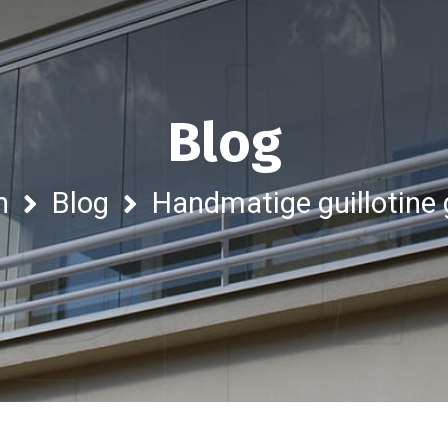
Blog
n
Blog
Handmatige guillotine 