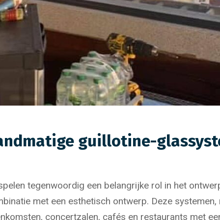
andmatige guillotine-glassys
len tegenwoordig een belangrijke rol in het ontwerp
ombinatie met een esthetisch ontwerp. Deze systemen
enkomsten, concertzalen, cafés en restaurants met een 