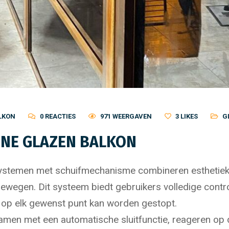
LKON
0 REACTIES
971 WEERGAVEN
3
LIKES
G
INE GLAZEN BALKON
temen met schuifmechanisme combineren esthetiek en f
bewegen. Dit systeem biedt gebruikers volledige contr
en op elk gewenst punt kan worden gestopt.
samen met een automatische sluitfunctie, reageren o