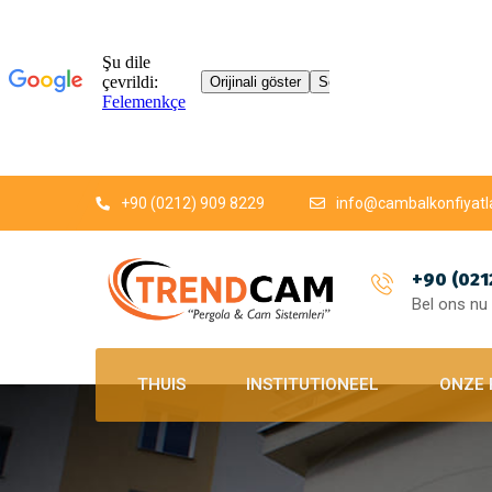
+90 (0212) 909 8229
info@cambalkonfiyatl
+90 (021
Bel ons nu
THUIS
INSTITUTIONEEL
ONZE